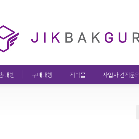
송대행
구매대행
직박몰
사업자 견적문