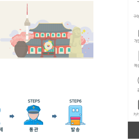
구매
개
예
카카