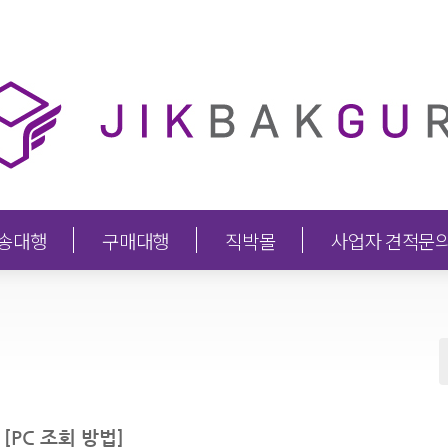
송대행
구매대행
직박몰
사업자 견적문
[PC 조회 방법]