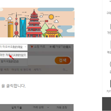
구매
개
예
카카