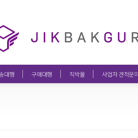
송대행
구매대행
직박몰
사업자 견적문