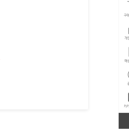
구매
개
.
예
카카